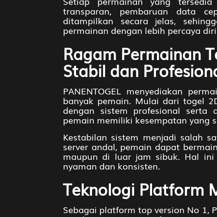
Setiap permainan yang tersedia
transparan, pembaruan data cep
38
Orang Gila 
ditampilkan secara jelas, sehi
Buriswara
permainan dengan lebih percaya diri
Ragam Permainan To
39
Siluman Ai
Toples - W
Stabil dan Profesion
PANENTOGEL menyediakan permaina
40
Putri Kipas
banyak pemain. Mulai dari togel 2D
Apokat,Alp
dengan sistem profesional serta 
pemain memiliki kesempatan yang 
41
Petani - Pe
Kestabilan sistem menjadi salah
Cukur - Ir
server andal, pemain dapat bermain
maupun di luar jam sibuk. Hal in
nyaman dan konsisten.
42
Prajurit -
Angin - Ci
Teknologi Platform 
43
Raksasa - 
Sebagai platform top version No 1
Es - Praha