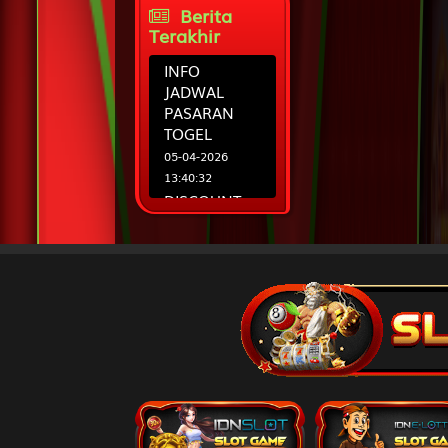
Berita
Terakhir
15
Pendeta W
INFO
Manggis -
JADWAL
PASARAN
16
Orang Bon
TOGEL
Anggur - B
05-04-2026
13:40:32
DISCOUNT
17
Penolong -
TOGEL DAN
HADIAH
PASARAN
TOGEL
18
Putri Raja
Engsel - D
30-08-2025
21:12:37
INFO HADIAH
19
Kekasih - 
TOGEL
Bemo - N
24-12-2024
14:53:48
JADWAL
20
Pahlawan -