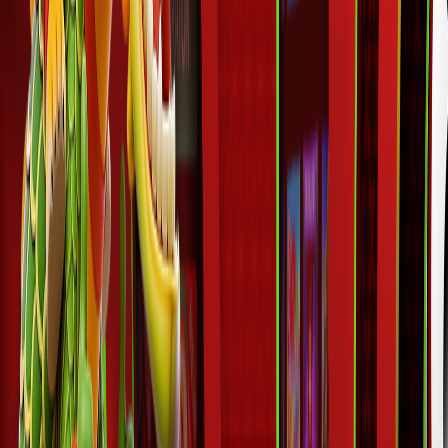
115
Tepung
116
Bayi Minu
117
Becak
118
Tenun Puc
119
Tentara
120
Bedak
121
Tentara
122
Tengok Or
123
Tengok Or
124
Tempat Ti
125
Tempat R
126
Beli Ikan 