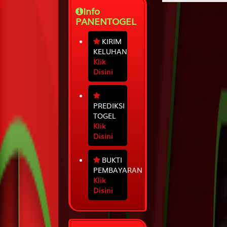
2557
Info
PANENTOGEL
9
Istri Sejati
Mobil - Se
KIRIM
KELUHAN
10
Peti Mati 
Klik
Arjuna da
Disini
11
Raja - Nag
PREDIKSI
Samiaji
TOGEL
Klik
Disini
12
Wanita Can
Bubuk - O
BUKTI
PEMBAYARAN
13
Ahli Nujum
Klik
Abiyasa
Disini
14
Orang Buta
Destarata