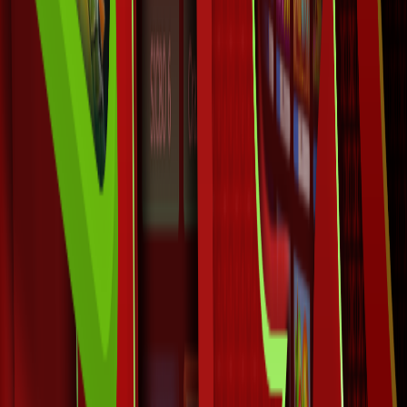
173
Dewi Bulan
Dewi Sri
174
Maling Kec
Pasar - Ta
175
Jendral,Je
(Pepaya) -
176
Kelenteng 
Sang Pamu
177
Menteri Se
Kipas - Se
178
Potong Bab
Spet (Sunt