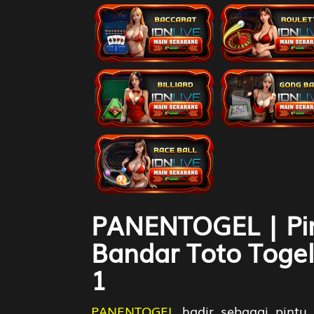
26
Putri Raja
Engsel - D
27
Si Ceroboh
Gedung Bi
28
Anak Sakti
Sepatu - R
29
Penari - C
Sekolahan 
PANENTOGEL | Pin
30
Penjual Da
Sendok - K
Bandar Toto Togel
1
31
Pemburu - 
Baju - Pan
PANENTOGEL
hadir sebagai pintu