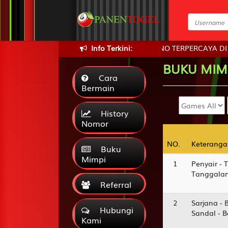
LINE DAN AGEN LIVE CASINO TERPERCAYA DI INDONESIA - A
Info Terkini:
BUKU
MIM
Cara
Bermain
History
Nomor
NO.
NO.
Keteranga
Keteranga
Buku
Mimpi
1
Penyair - 
Tanggalan
Referral
2
Sarjana - 
Hubungi
Sandal - 
Kami