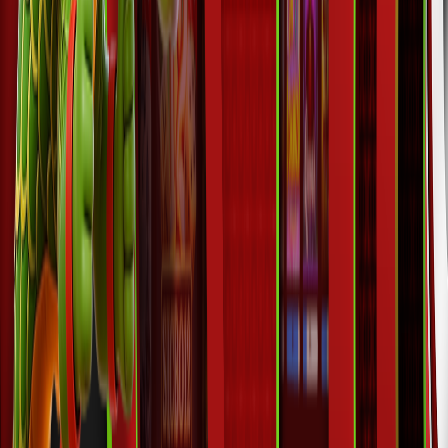
127
Tembakau
128
Beli Kain
129
Belinjo
130
Benang
131
Telepon
132
Teklek
133
Teh Obat
134
Tebu
135
Tas Uang
136
Bendera
137
Tas tanga
138
Tas Ravia