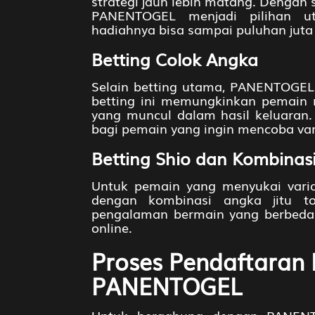
strategi jauh lebih matang. Dengan s
66
Anjing
PANENTOGEL menjadi pilihan u
hadiahnya bisa sampai puluhan juta 
67
Anjing
Betting Colok Angka
68
Tuli
69
Anjing Ber
Selain betting utama, PANENTOGEL 
betting ini memungkinkan pemain 
70
Tukar Cinc
yang muncul dalam hasil keluaran.
bagi pemain yang ingin mencoba var
71
Anjing Me
Betting Shio dan Kombinas
72
Tukang Pu
Untuk pemain yang menyukai vari
73
Truk Milite
dengan kombinasi angka jitu to
pengalaman bermain yang berbeda 
74
Truk Bara
online.
75
Antar May
Proses Pendaftaran 
76
Anting-an
PANENTOGEL
77
Api
Untuk bergabung dengan PANENTO