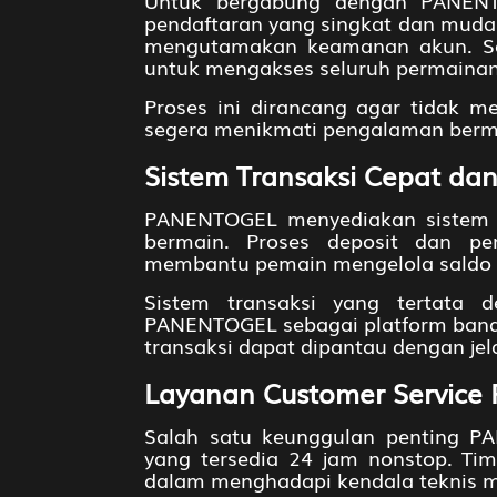
78
Arang
pendaftaran yang singkat dan mudah
mengutamakan keamanan akun. Set
79
Topi
untuk mengakses seluruh permainan 
80
Arloji
Proses ini dirancang agar tidak 
segera menikmati pengalaman berma
81
Tokong Te
82
Toko Kain
Sistem Transaksi Cepat dan
83
Tiup Harm
PANENTOGEL menyediakan sistem tr
bermain. Proses deposit dan pe
84
Ayam Kal
membantu pemain mengelola saldo 
85
Tinta Ste
Sistem transaksi yang tertata 
PANENTOGEL sebagai platform bandar
86
Babi Huta
transaksi dapat dipantau dengan je
87
Badminto
Layanan Customer Service 
88
Tinta
Salah satu keunggulan penting P
89
Baju Cina
yang tersedia 24 jam nonstop. T
dalam menghadapi kendala teknis 
90
Baker Rum