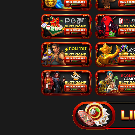
BANK
Sabuk - W
OFFLINE
19-11-2023
21
Jejaka Tua
20:25:18
Lesmana 
LINK LOGIN
ANTI BLOKIR
19-11-2023
22
Janda Muda
Grendel -
20:25:02
23
Berandal - 
Citraksa
24
Pengembar
- Tas - Ra
25
Nenek Moy
Sikat - T