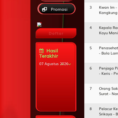
3
Kwan Im -
Promosi
Kangkung 
4
Kepala Ra
Kayu Manis
Daftar
5
Penasehat
Hasil
- Bola La
Terakhir
07 Agustus 2026
6
Penjaga Pi
- Keris - 
FUJIAN 20
5397
FUJIAN 23
7
Orang Sak
8241
Surat - N
CHICAGODAY
6981
8
Pelacur Ke
Srikaya - 
CHICAGONIGHT