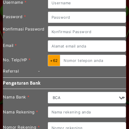
Username
*
Password
*
Konfirmasi Password
*
Email
*
No. Telp/HP
*
+62
Referral
-
Pengaturan Bank
Nama Bank
*
Nama Rekening
*
Nomor Rekening
*