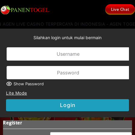
Live Chat
AGEN LIVE CASINO TERPERCAYA DI INDONESIA - AGEN TOG
Silahkan login untuk mulai bermain
Show Password
Lite Mode
Login
Register